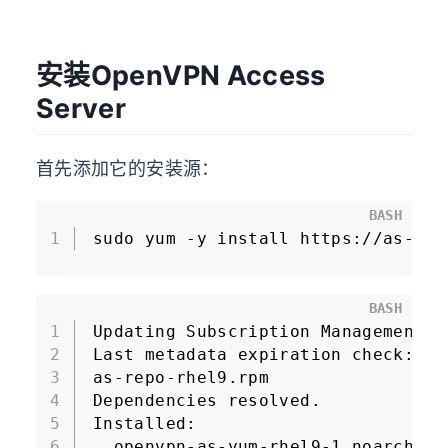
安装OpenVPN Access
Server
首先添加它的安装源：
BASH
1
sudo yum -y install https://as-rep
BASH
1
Updating Subscription Management r
2
Last metadata expiration check: 0:
3
as-repo-rhel9.rpm                 
4
Dependencies resolved.
5
Installed:
6
  openvpn-as-yum-rhel9-1.noarch 