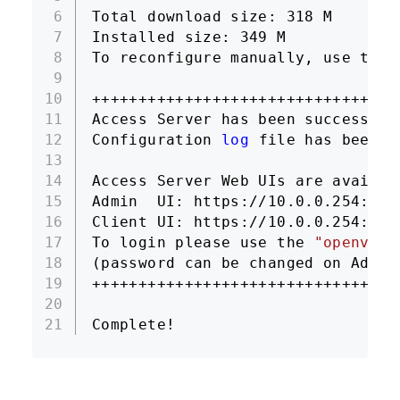
6
Total download size: 318 M
7
Installed size: 349 M
8
To reconfigure manually, use the 
9
10
+++++++++++++++++++++++++++++++++
11
Access Server has been successful
12
Configuration 
log
 file has been w
13
14
Access Server Web UIs are availab
15
Admin  UI: https://10.0.0.254:943
16
Client UI: https://10.0.0.254:943
17
To login please use the 
"openvpn"
18
(password can be changed on Admin
19
+++++++++++++++++++++++++++++++++
20
21
Complete!